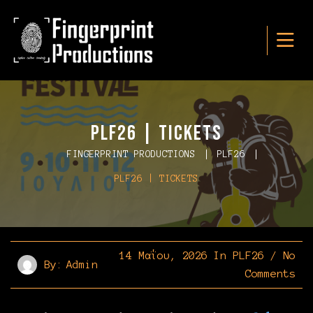
PLF26 | Tickets
FINGERPRINT PRODUCTIONS
PLF26
PLF26 | TICKETS
14 Μαΐου, 2026
In
PLF26
/
No
By:
Admin
Comments