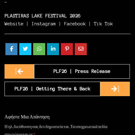
–
PLASTIRAS LAKE FESTIVAL 2026
Website
|
Instagram
|
Facebook
|
Tik Tok
Post
PLF26 | Press Release
navigation
PLF26 | Getting There & Back
Αφήστε Μια Απάντηση
Η ηλ. διεύθυνση σας δεν δημοσιεύεται.
Τα υποχρεωτικά πεδία
σημειώνονται με
*