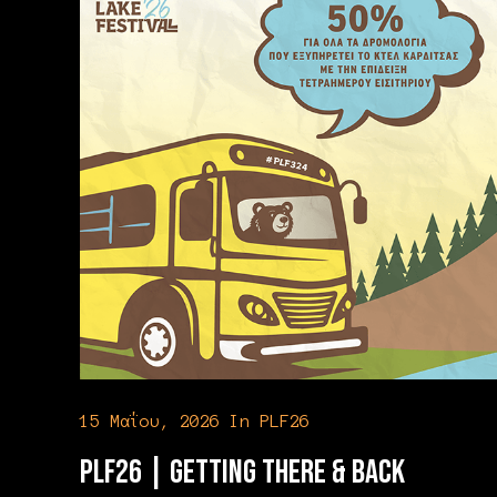
15 Μαΐου, 2026
In
PLF26
PLF26 | Getting There & Back