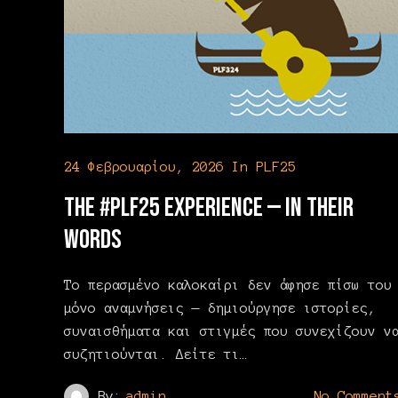
24 Φεβρουαρίου, 2026
In
PLF25
The #PLF25 Experience — In Their
Words
Το περασμένο καλοκαίρι δεν άφησε πίσω του
μόνο αναμνήσεις — δημιούργησε ιστορίες,
συναισθήματα και στιγμές που συνεχίζουν ν
συζητιούνται. Δείτε τι…
By:
admin
No Comment