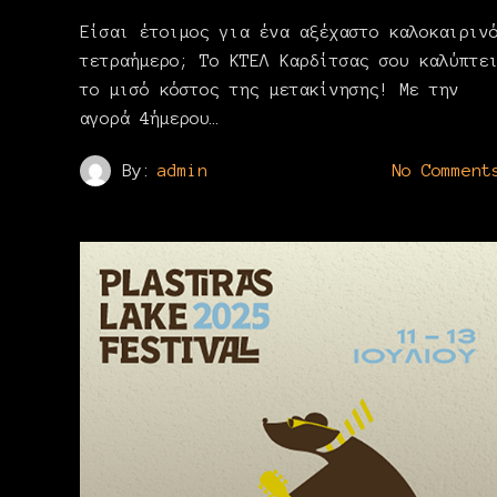
Είσαι έτοιμος για ένα αξέχαστο καλοκαιριν
τετραήμερο; Το ΚΤΕΛ Καρδίτσας σου καλύπτε
το μισό κόστος της μετακίνησης! Με την
αγορά 4ήμερου…
By:
admin
No Comment