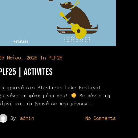
25 Μαΐου, 2025
In
PLF25
PLF25 | Activites
Τα πρωινά στο Plastiras Lake Festival
ξυπνάνε τη φύση μέσα σου!
Με φόντο τη
λίμνη και τα βουνά σε περιμένουν:…
By:
admin
No Comments