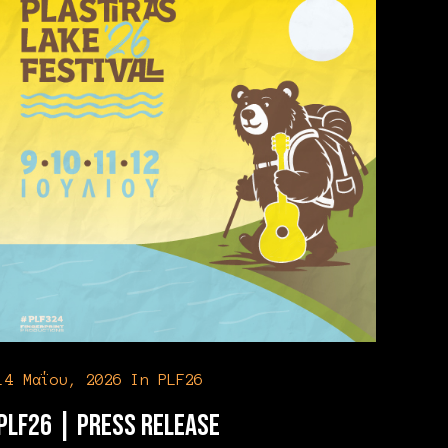
14 Μαΐου, 2026
In
PLF26
PLF26 | Press Release